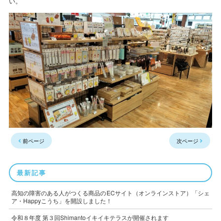
い。
高知の障害のある人がつくる商品・サービスPRサイト
ホーム
Happyとは
事業所紹介
前ページ
次ページ
商品・サービス紹介
お店紹介
最新記事
共同受注
高知の障害のある人がつくる商品のECサイト（オンラインストア）「シェ
ア・Happyこうち」を開設しました！
公式オンラインストア
令和８年度 第３回Shimantoイキイキテラスが開催されます