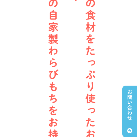
人
気
の
自
家
製
わ
ら
び
も
ち
を
お
持
ち
帰
季
節
の
食
材
を
た
っ
ぷ
り
使
っ
た
お
弁
当
や
お問い合わせ