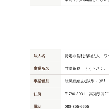
商品・サービス紹介
お店紹介
共同受注
公式オンラインストア
法人名
特定非営利活動法人 ワ
事業所名
甘味茶寮 さくらさく。
事業種別
就労継続支援A型・B型
住所
〒780-8031
高知県高知
電話
088-855-6655