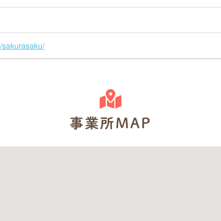
ce/sakurasaku/
事業所MAP