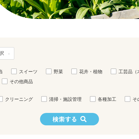
当
スイーツ
野菜
花卉・植物
工芸品（
その他商品
クリーニング
清掃・施設管理
各種加工
そ
検索する