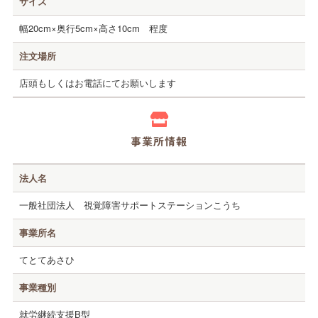
サイズ
お店紹介
共同受注
幅20cm×奥行5cm×高さ10cm 程度
注文場所
お問い合わせ
店頭もしくはお電話にてお願いします
事業所情報
法人名
一般社団法人 視覚障害サポートステーションこうち
事業所名
てとてあさひ
事業種別
就労継続支援B型