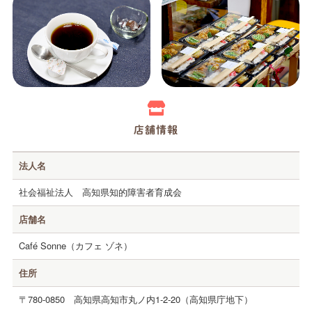
高知の障害のある人がつくる商品・サービスPRサイト
ホーム
Happyとは
店舗情報
事業所紹介
法人名
商品・サービス紹介
社会福祉法人 高知県知的障害者育成会
お店紹介
店舗名
共同受注
公式オンラインストア
Café Sonne（カフェ ゾネ）
住所
お問い合わせ
〒780-0850
高知県高知市丸ノ内1-2-20（高知県庁地下）